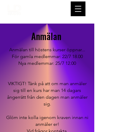
Anmälan
Anmälan till höstens kurser öppnar...
För gamla medlemmar: 22/7 18.00
Nya medlemmar: 25/7 12.00
VIKTIGT! Tänk på att om man anmäler
sig till en kurs har man 14 dagars
ångerrätt från den dagen man anmäler
sig.
Glöm inte kolla igenom kraven innan ni
anmäler er!
Vid frågor kontakta