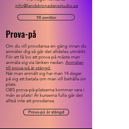
info@landskronadansstudio.se
Till anmälan
Prova-på
Om du vill provdansa en gång innan du
anmäler dig så går det alldeles utmärkt.
För att få lov att prova på måste man
anmäla sig via länken nedan.
Anmälan
till prova på är stängd.
När man anmält sig har man 14 dagar
på sig att betala om man vill behålla sin
plats.
OBS prova-på-platserna kommer vara i
mån av plats! Är kurserna fulla går det
alltså inte att provdansa.
Prova-på är stängd