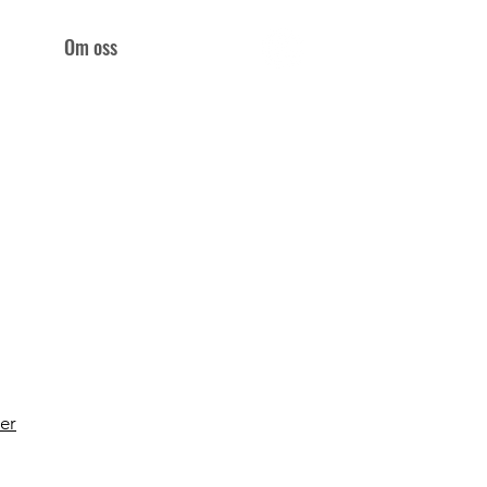
eos
Om oss
er​