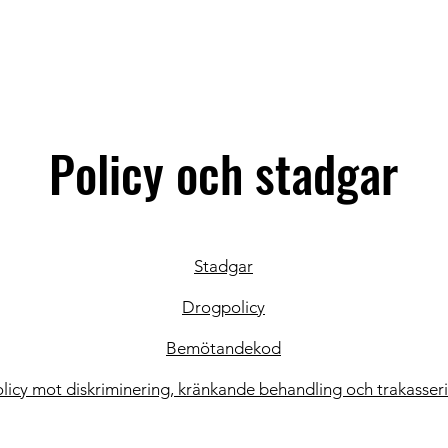
ema
Anmälan & priser
Lärare
Dansstilar
Vid
Policy och stadgar
Stadgar
Drogpolicy
Bemötandekod
licy mot diskriminering, kränkande behandling och trakasseri