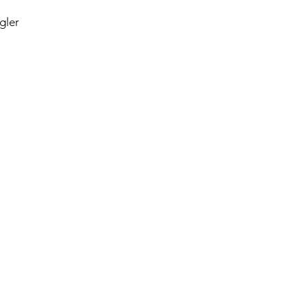
gler
Kontaktuppgifter
fo@landskronadansstudio.se