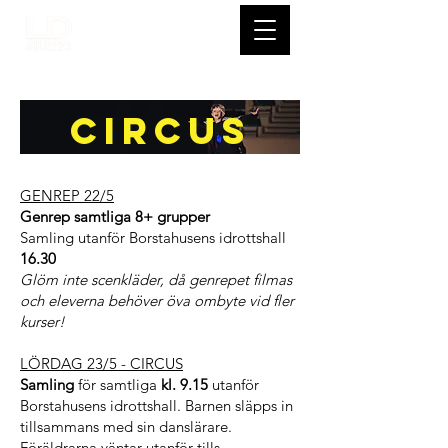
CIRCUS
GENREP 22/5
Genrep
samtliga 8+ grupper
Samling utanför Borstahusens idrottshall
16.30
Glöm inte scenkläder, då genrepet filmas
och eleverna behöver öva ombyte vid fler
kurser!
LÖRDAG 23/5 - CIRCUS
S
amling
för samtliga
kl. 9.15
utanför
Borstahusens idrottshall. Barnen släpps in
tillsammans med sin danslärare.
Föräldrarna väntar utanför tills