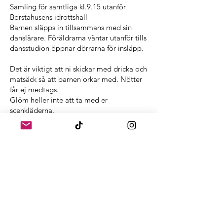
Samling för samtliga kl.9.15 utanför
Borstahusens idrottshall
Barnen släpps in tillsammans med sin
danslärare. Föräldrarna väntar utanför tills
dansstudion öppnar dörrarna för insläpp.
Det är viktigt att ni skickar med dricka och
matsäck så att barnen orkar med. Nötter
får ej medtags.
Glöm heller inte att ta med er
scenkläderna.
Schema för dagen:
Kl. 9.15 Samling utanför borstahusens
idrottshall
Kl. 10.00
insläpp av publik
Kl. 11.00-ca13.00 SHOW