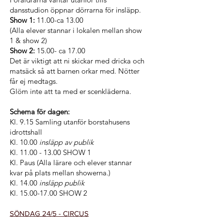
dansstudion öppnar dörrarna
för insläpp.
Show 1
:
11.00-ca 13.00
(Alla elever stannar i lokalen mellan show
1 & show 2)
Show 2
:
15.00- ca 17.00
Det är viktigt att ni skickar med dricka och
matsäck så att barnen orkar med. Nötter
får ej medtags.
Glöm inte att ta med er scenkläderna.
Schema för dagen:
Kl. 9.15 Samling utanför borstahusens
idrottshall
Kl. 10.00
insläpp av publik
Kl.
11.00 - 13.00
SHOW 1
Kl. Paus (Alla lärare och elever stannar
kvar på plats mellan showerna.)
Kl. 14.00
insläpp publik
Kl.
15.00-17.00
SHOW 2
SÖNDAG 24/5 - CIRCUS